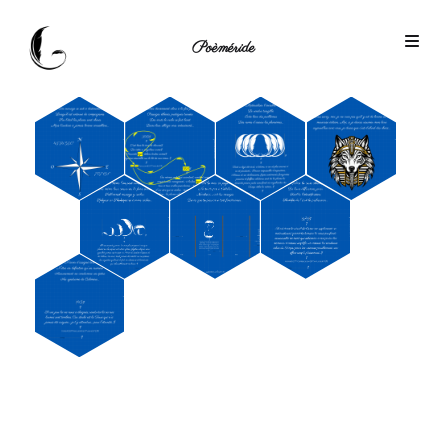
Poèméride