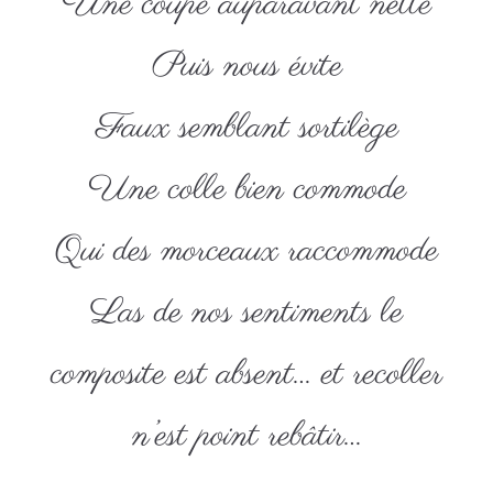
Une coupe auparavant nette
Puis nous évite
Faux semblant sortilège
Une colle bien commode
Qui des morceaux raccommode
Las de nos sentiments le
composite est absent… et recoller
n’est point rebâtir…