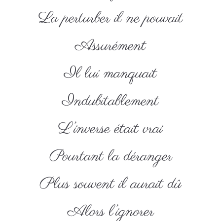
La perturber il ne pouvait
Assurément
Il lui manquait
Indubitablement
L’inverse était vrai
Pourtant la déranger
Plus souvent il aurait dû
Alors l’ignorer