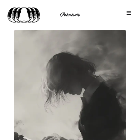
Poèméride