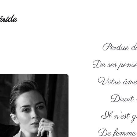
ride
Perdue d
De ses pensé
Votre âme 
Dirait
Il n’est 
De femme f