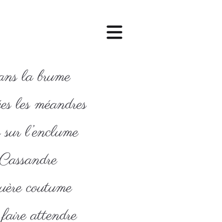
ans la brume
es les méandres
sur l’enclume
 Cassandre
guère coutume
aire attendre