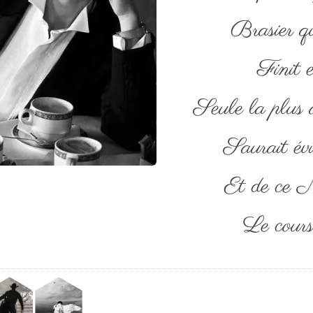
Brasier q
Finit 
Seule la plus 
Saurait évi
Et de ce 
Le cours