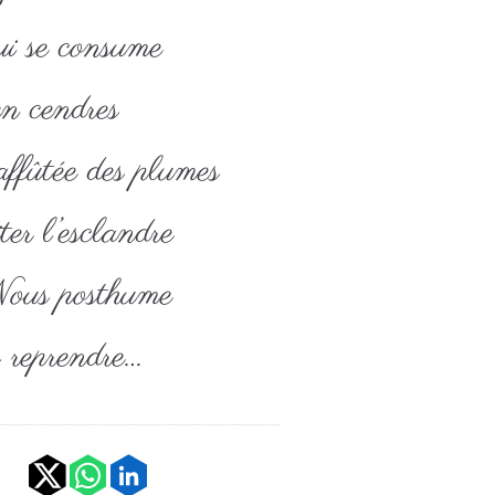
ui se consume
en cendres
affûtée des plumes
ter l’esclandre
Nous posthume
 reprendre…