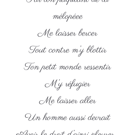
mélopéee
Me laisser bercer
Tout contre m’y blottir
Ton petit monde ressentir
M’y réfugier
Me laisser aller
Un homme aussi devrait
Avoir le droit d’ainsi pleurer…