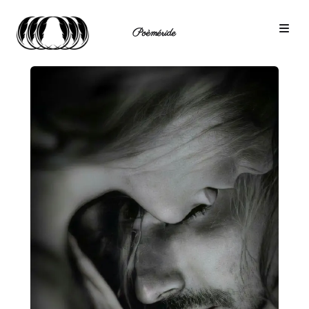
Poèméride