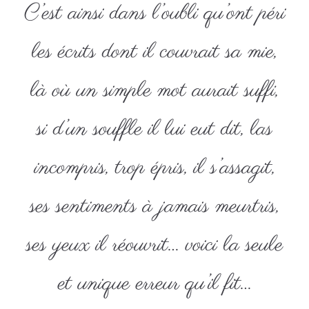
C’est ainsi dans l’oubli qu’ont péri
les écrits dont il couvrait sa mie,
là où un simple mot aurait suffi,
si d’un souffle il lui eut dit, las
incompris, trop épris, il s’assagit,
ses sentiments à jamais meurtris,
ses yeux il réouvrit… voici la seule
et unique erreur qu’il fit…