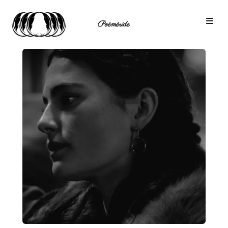
Poèméride