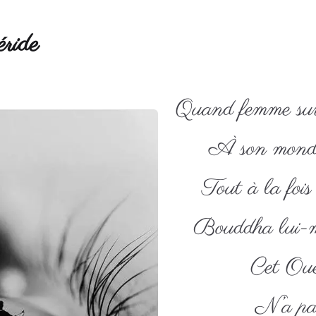
ride
Quand femme sur 
À son monde
Tout à la fois 
Bouddha lui-m
Cet Oue
N’a pa