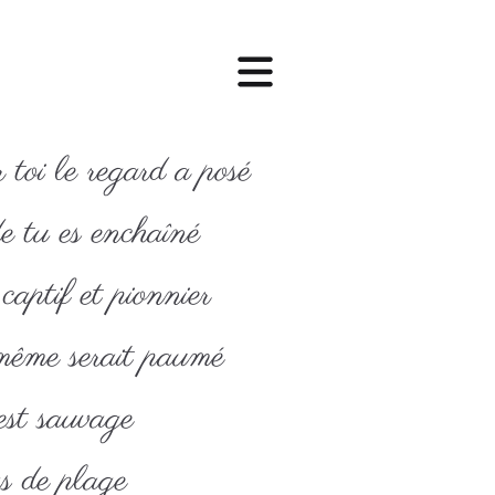
toi le regard a posé
 tu es enchaîné
captif et pionnier
ême serait paumé
st sauvage
s de plage