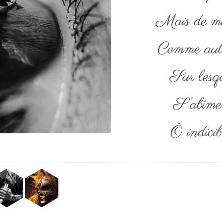
Mais de mul
Comme auta
Sur lesqu
S’abîmer
Ô indicib