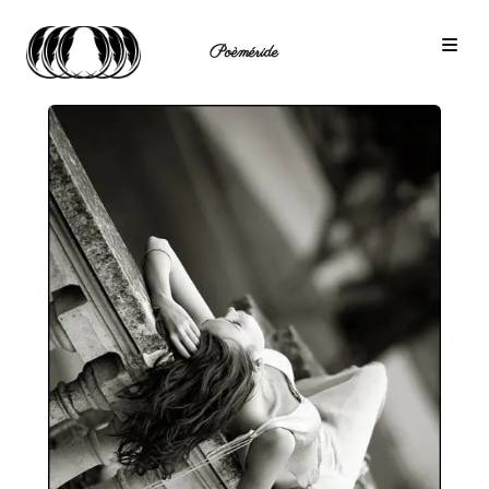
Poèméride