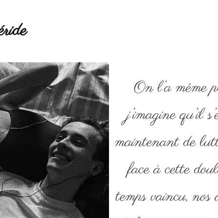
ride
On l’a même plu
j’imagine qu’il s’
maintenant de lutt
face à cette doul
temps vaincu, nos 