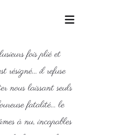
sieurs fois plié et
est résigné… il refuse
er nous laissant seuls
oureuse fatalité… le
âmes à nu, incapables