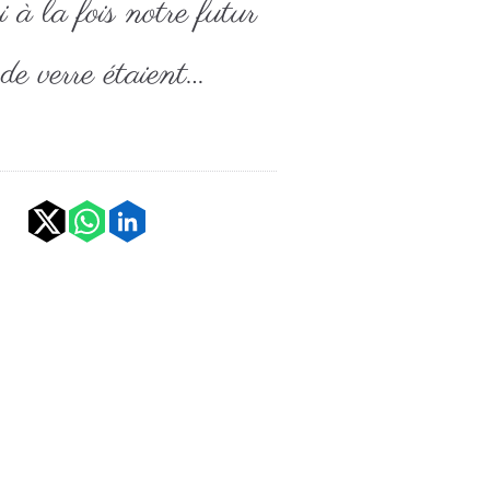
 à la fois notre futur
 de verre étaient…