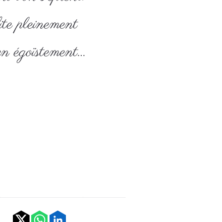
ite pleinement
ien égoïstement…