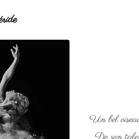
ride
Un bel oisea
De son talen