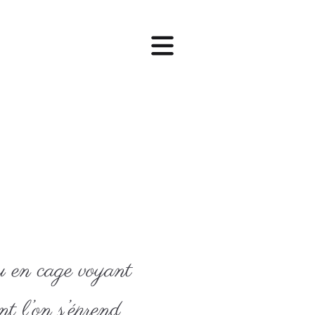
u en cage voyant
t l’on s’éprend