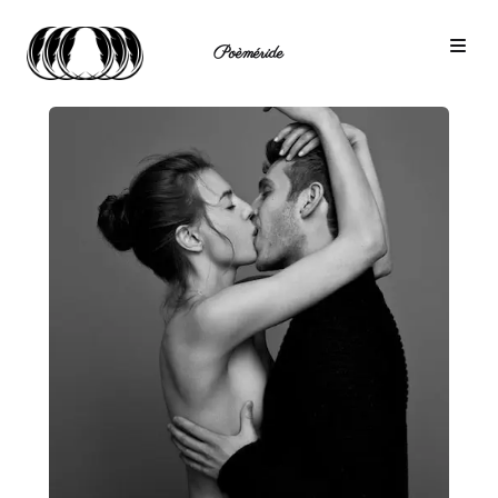
Poèméride