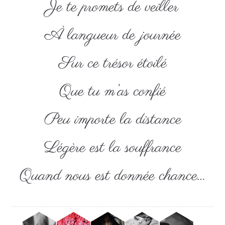
Je te promets de veiller
À langueur de journée
Sur ce trésor étoilé
Que tu m’as confié
Peu importe la distance
Légère est la souffrance
Quand nous est donnée chance…