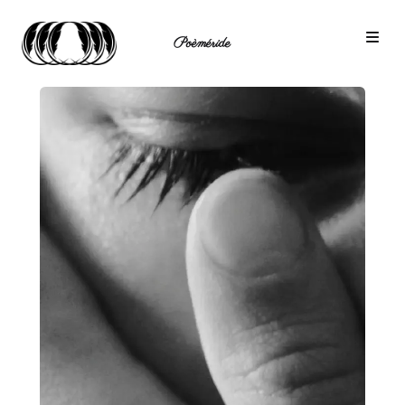
Poèméride