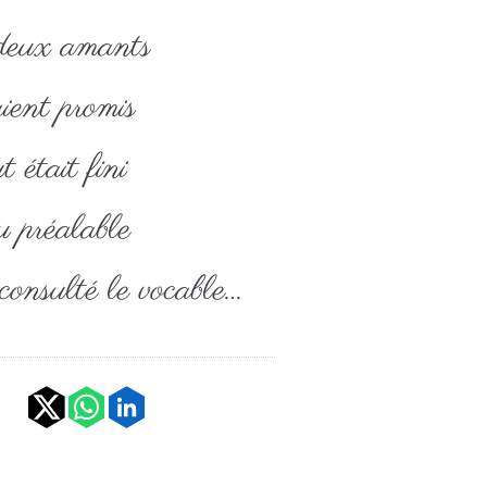
deux amants
aient promis
 était fini
 préalable
consulté le vocable…