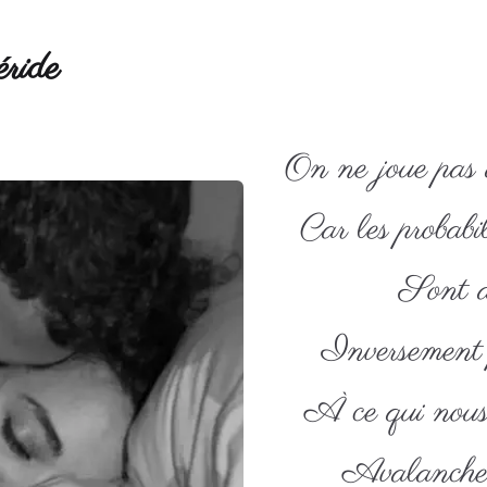
ride
On ne joue pas
Car les probabi
Sont ai
Inversement 
À ce qui nous 
Avalanche 