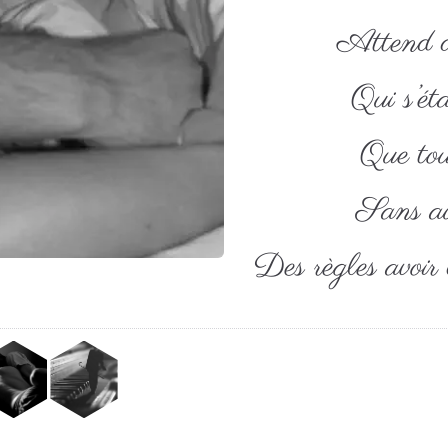
Attend 
Qui s’ét
Que tout
Sans au
Des règles avoir 