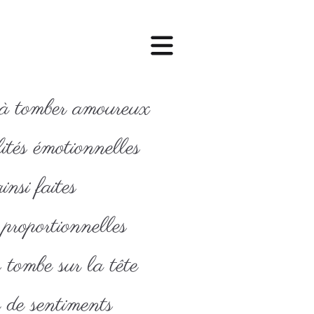
 à tomber amoureux
lités émotionnelles
nsi faites
proportionnelles
tombe sur la tête
de sentiments