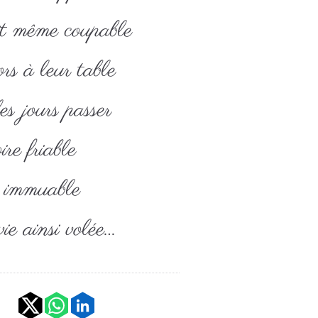
it même coupable
rs à leur table
es jours passer
e friable
r immuable
ie ainsi volée…