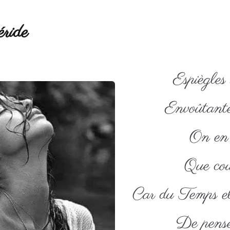
ride
Espiègles 
Envoûtante
On en 
Que cou
Car du Temps el
De pense