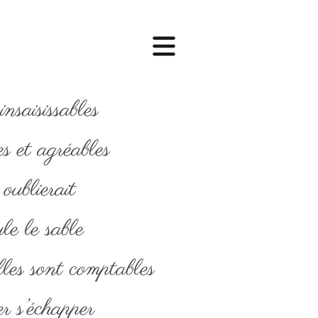
insaisissables
s et agréables
oublierait
le le sable
les sont comptables
r s’échapper