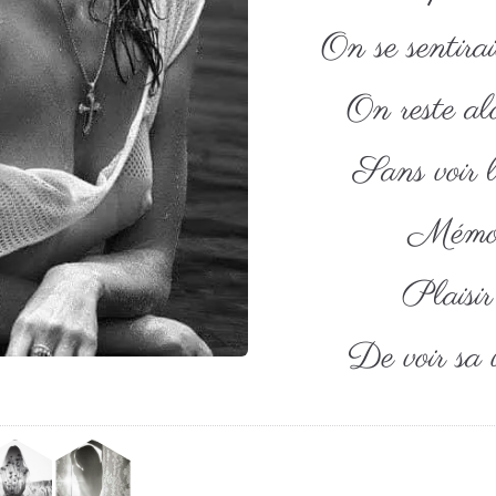
On se sentira
On reste alo
Sans voir l
Mémoir
Plaisi
De voir sa v