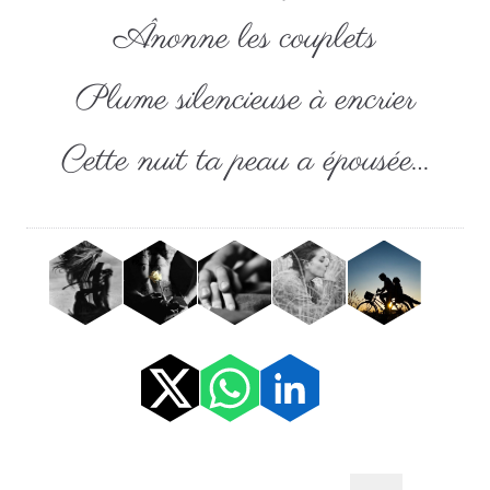
Ânonne les couplets
Plume silencieuse à encrier
Cette nuit ta peau a épousée…