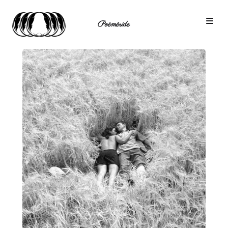
Poèméride