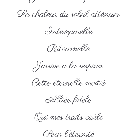
La chaleur du soleil atténuer
Intemporelle
Ritournelle
J’arrive à la respirer
Cette éternelle moitié
Alliée fidèle
Qui mes traits cisèle
Pour l’éternité