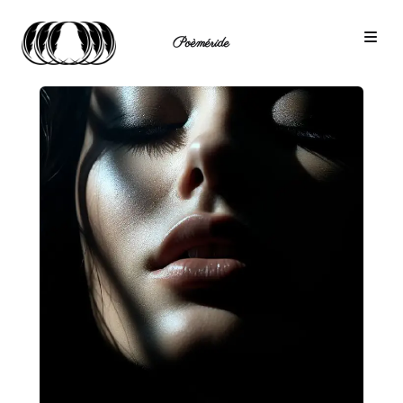
Poèméride