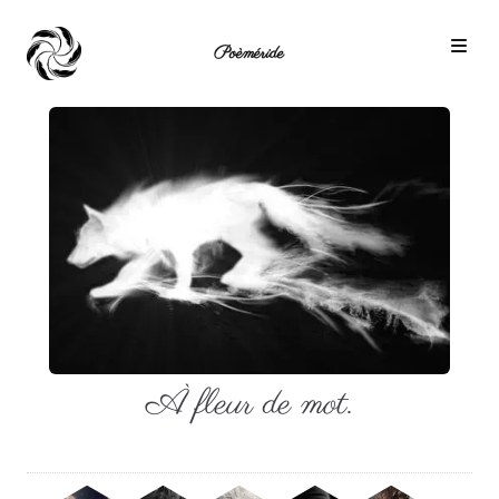
Poèméride
À fleur de mot.