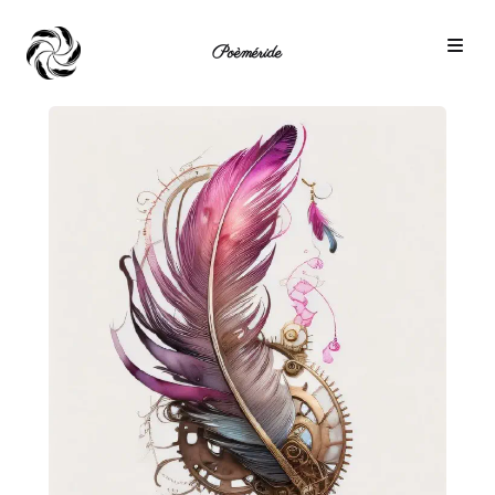
Poèméride