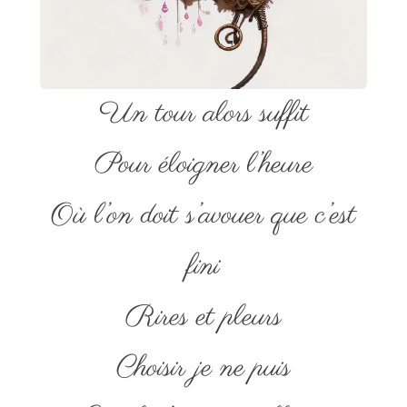
Un tour alors suffit
Pour éloigner l’heure
Où l’on doit s’avouer que c’est
fini
Rires et pleurs
Choisir je ne puis