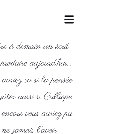
re à demain un écrit
 produire aujourd’hui…
 auriez su si la pensée
gâter aussi si Calliope
e encore vous auriez pu
 ne jamais l’avoir