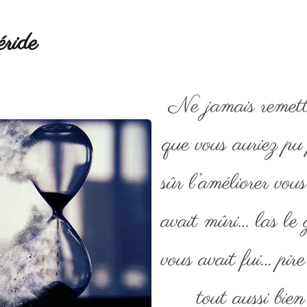
ride
Ne jamais remett
que vous auriez pu
sûr l’améliorer vous
avait mûri… las le 
vous avait fui… pir
tout aussi bien