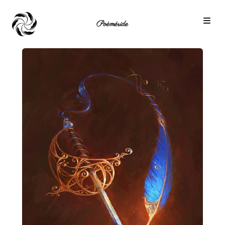
Poèméride