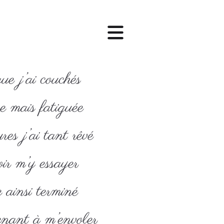
ue j’ai couchés
re mais fatiguée
es j’ai tant rêvé
ir m’y essayer
 ainsi terminé
enant à m’envoler