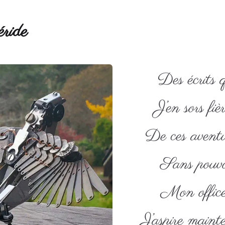
ride
Des écrits q
J’en sors fiè
De ces aventur
Sans pouvo
Mon office
J’aspire maint