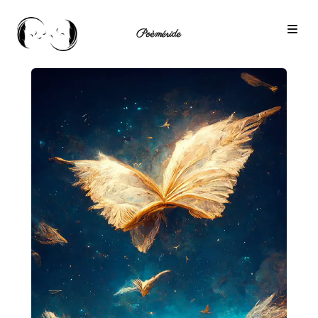
Poèméride