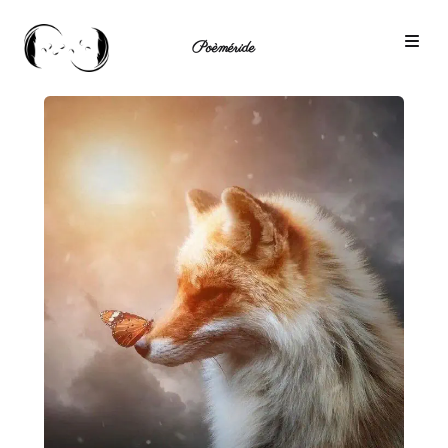
Poèméride