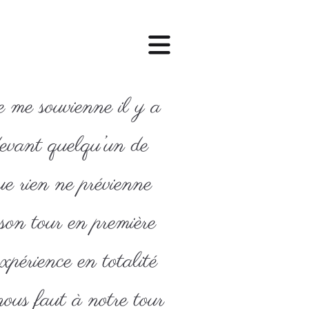
e me souvienne il y a
devant quelqu’un de
ue rien ne prévienne
 son tour en première
expérience en totalité
nous faut à notre tour