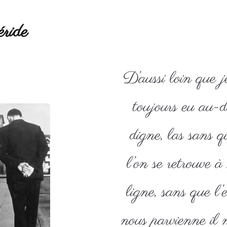
ride
D’aussi loin que j
toujours eu au-
digne, las sans q
l’on se retrouve à
ligne, sans que l’
nous parvienne il 