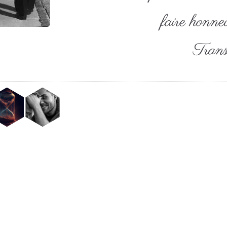
faire honne
Trans