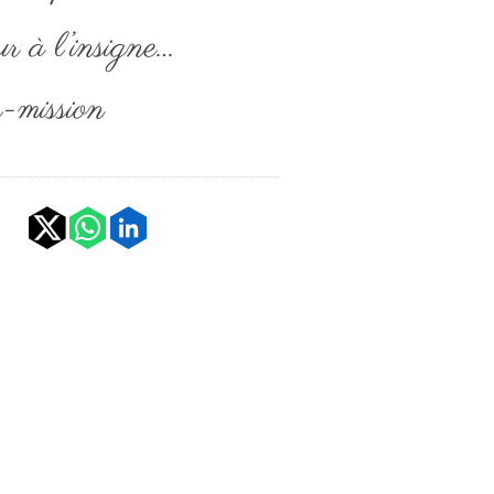
ur à l’insigne…
-mission