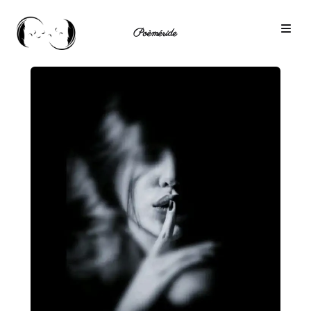
Poèméride