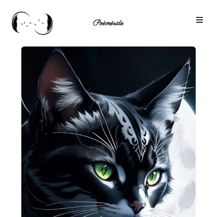
Poèméride