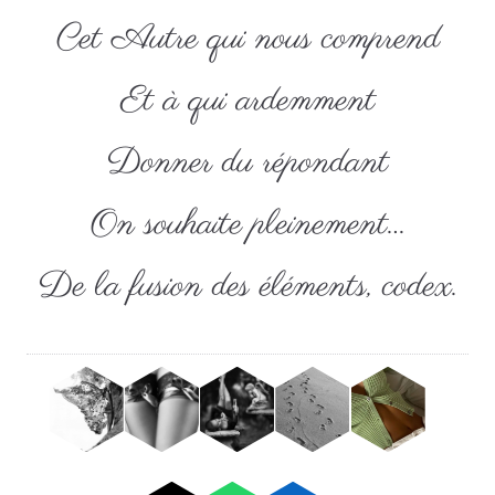
Cet Autre qui nous comprend
Et à qui ardemment
Donner du répondant
On souhaite pleinement…
De la fusion des éléments, codex.