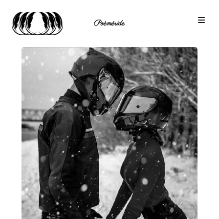
Poèméride