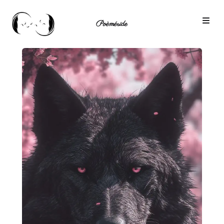
Poèméride