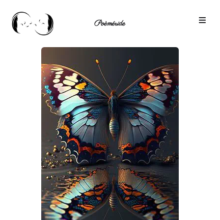
Poèméride