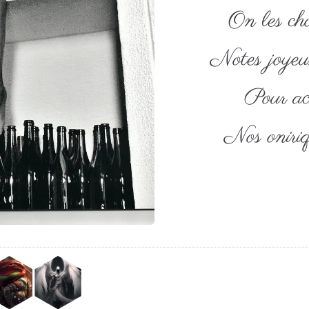
On les cho
Notes joyeus
Pour a
Nos oniriq