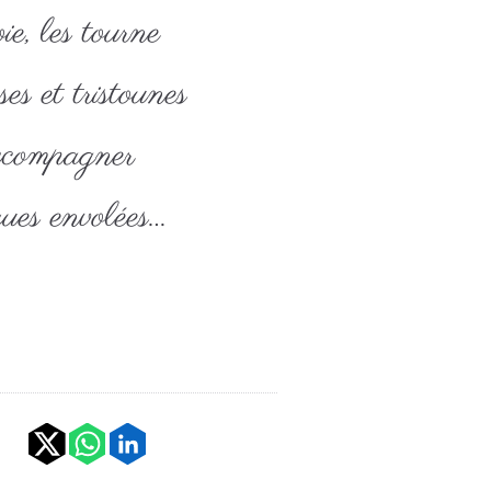
ie, les tourne
es et tristounes
ccompagner
ues envolées…