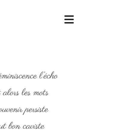
miniscence l’écho
alors les mots
uvenir persiste
t bon caviste