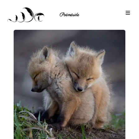
Poèméride