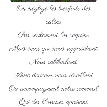
On néglige les bienfaits des
câlins
Pas seulement les coquins
Mais ceux qui nous rapprochent
Nous rabibochent
Avec douceur nous réveillent
Ou accompagnent notre sommeil
Qui des blessures apaisent