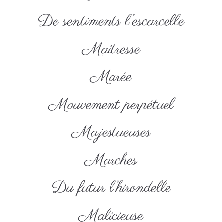
De sentiments l’escarcelle
Maîtresse
Marée
Mouvement perpétuel
Majestueuses
Marches
Du futur l’hirondelle
Malicieuse