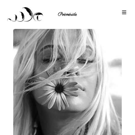
Poèméride