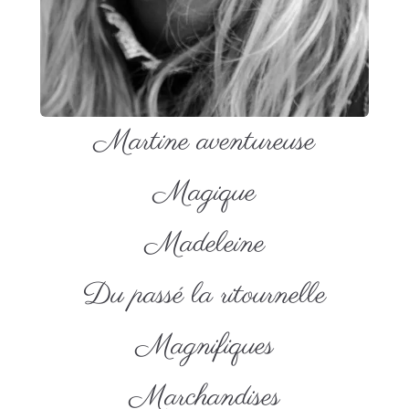
Martine aventureuse
Magique
Madeleine
Du passé la ritournelle
Magnifiques
Marchandises