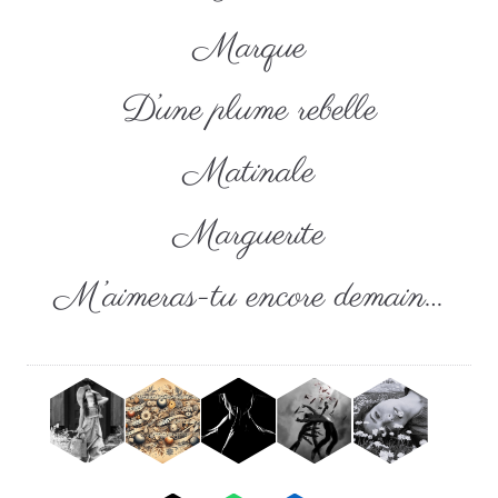
Marque
D’une plume rebelle
Matinale
Marguerite
M’aimeras-tu encore demain…