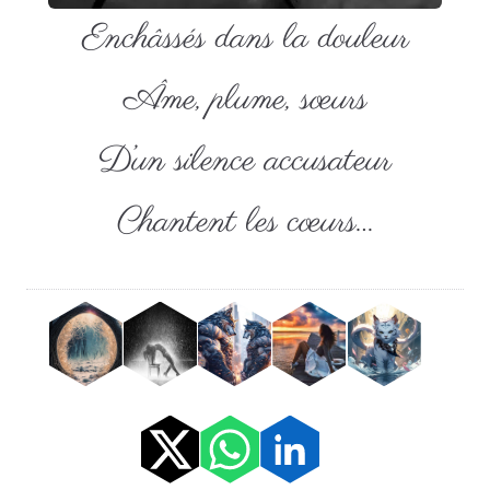
Enchâssés dans la douleur
Âme, plume, sœurs
D’un silence accusateur
Chantent les cœurs…