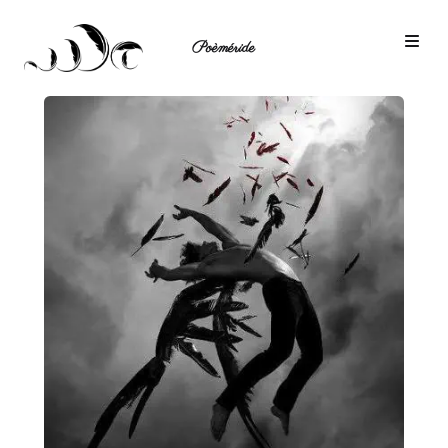
Poèméride