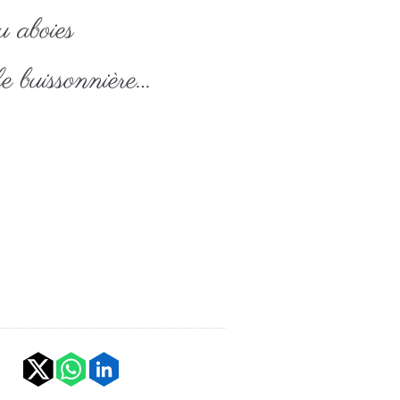
u aboies
le buissonnière…