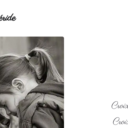
ride
Croix
Croi