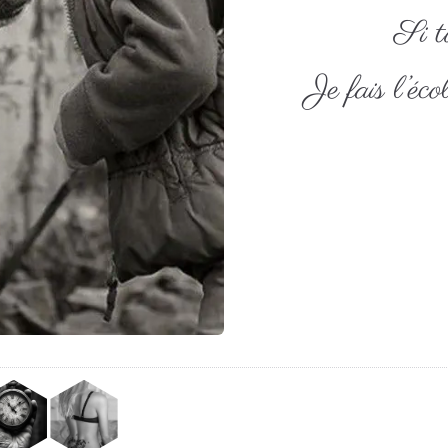
Si t
Je fais l’éco