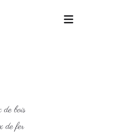
 de bois
x de fer