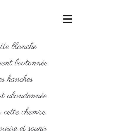
tte blanche
ent boutonnée
s hanches
t abandonnée
 cette chemise
urire et soupir