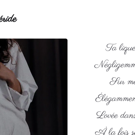
ride
Ta lique
Négligemm
Sur me
Élégammen
Lovée dans
À la fois so