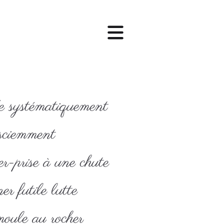
de systématiquement
sciemment
er-prise à une chute
 futile lutte
oule au rocher