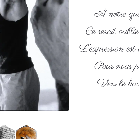
À notre quo
Ce serait oubli
L’expression est
Pour nous p
Vers le ha