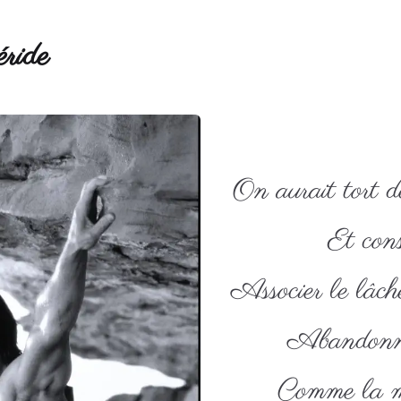
ride
On aurait tort 
Et con
Associer le lâch
Abandonner
Comme la m