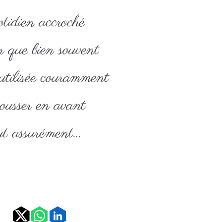
tidien accroché
er que bien souvent
 utilisée couramment
ousser en avant
ut assurément…