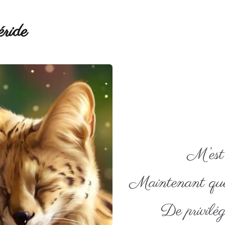
ride
M’est-
Maintenant que
De privilégi