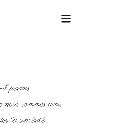
il permis
 nous sommes amis
er la sincérité