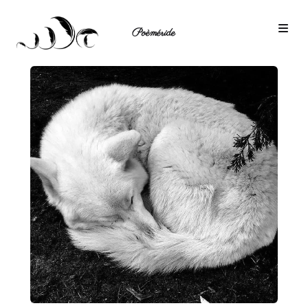
Poèméride