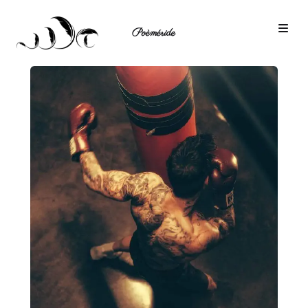
Poèméride