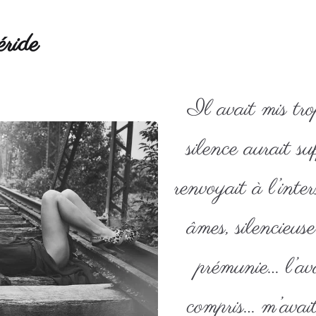
ride
Il avait mis tr
silence aurait su
renvoyait à l’inte
âmes, silencieus
prémunie… l’av
compris… m’avait