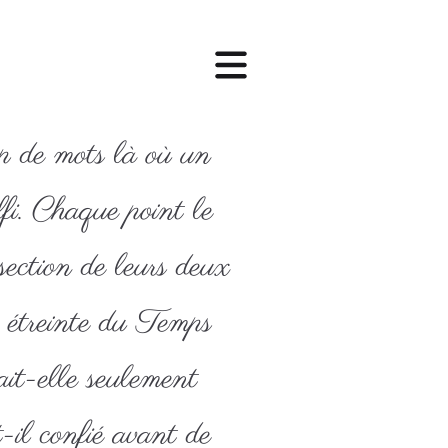
op de mots là où un
ffi. Chaque point le
rsection de leurs deux
e étreinte du Temps
ait-elle seulement
-il confié avant de