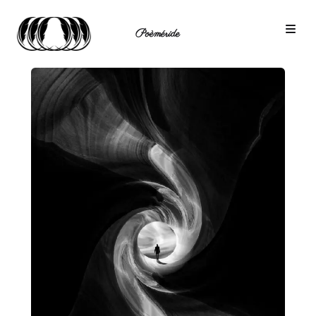
Poèméride