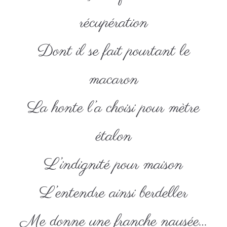
récupération
Dont il se fait pourtant le
macaron
La honte l’a choisi pour mètre
étalon
L’indignité pour maison
L’entendre ainsi berdeller
Me donne une franche nausée…