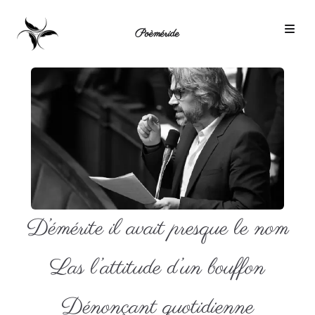
Poèméride
D’émérite il avait presque le nom
Las l’attitude d’un bouffon
Dénonçant quotidienne