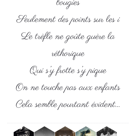
bougies
Seulement des points sur les i
Le trèfle ne goûte guère la
réthorique
Qui s’y frotte s’y pique
On ne touche pas aux enfants
Cela semble pourtant évident…