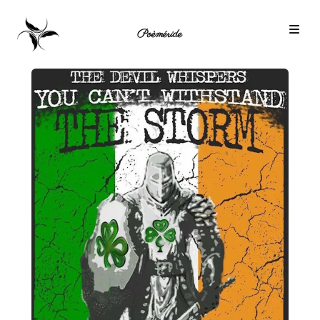
Poèméride