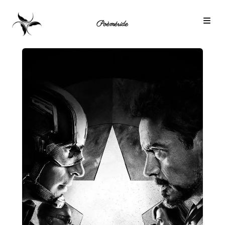
Poèméride