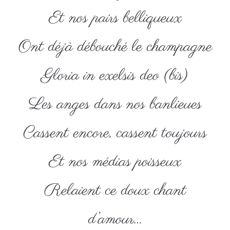
Et nos pairs belliqueux
Ont déjà débouché le champagne
Gloria in exelsis deo (bis)
Les anges dans nos banlieues
Cassent encore, cassent toujours
Et nos médias poisseux
Relaient ce doux chant
d’amour…