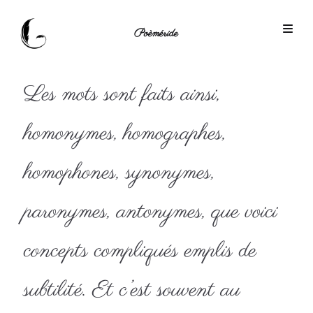
Poèméride
Les mots sont faits ainsi,
homonymes, homographes,
homophones, synonymes,
paronymes, antonymes, que voici
concepts compliqués emplis de
subtilité. Et c’est souvent au