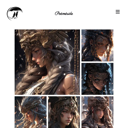
Poèméride