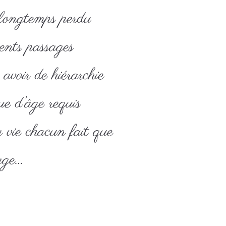
 longtemps perdu
ents passages
avoir de hiérarchie
e d’âge requis
 vie chacun fait que
age…