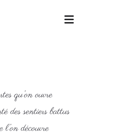
rtes qu’on ouvre
é des sentiers battus
e l’on découvre