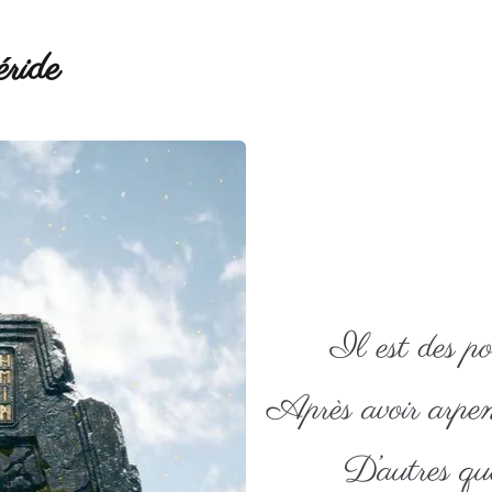
ride
Il est des po
Après avoir arpent
D’autres qu