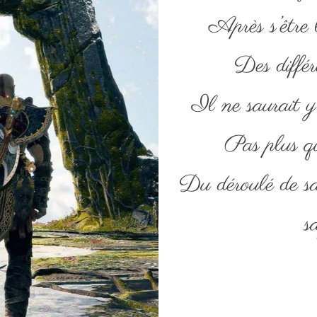
Après s’être
Des différ
Il ne saurait y 
Pas plus qu
Du déroulé de sa
s