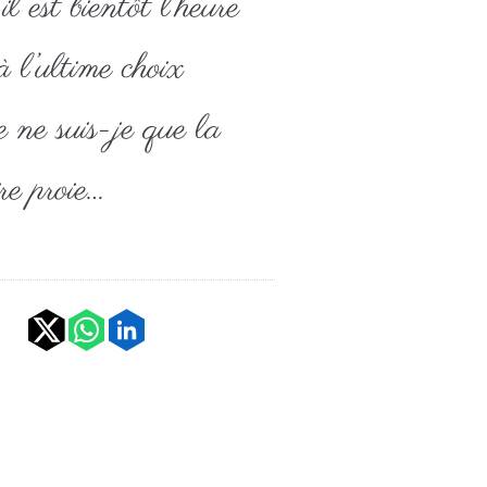
l est bientôt l’heure
 l’ultime choix
e ne suis-je que la
re proie…