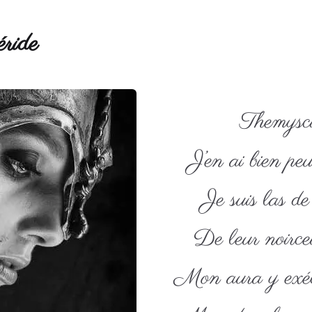
ride
Themysci
J’en ai bien pe
Je suis las de
De leur noirceu
Mon aura y exéc