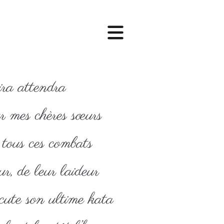
ra attendra
ur mes chères sœurs
 tous ces combats
r, de leur laideur
ute son ultime kata