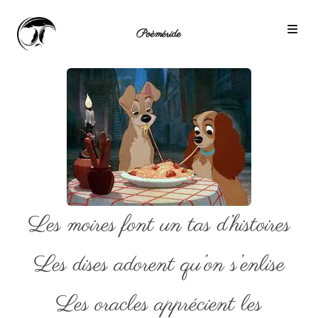
Poèméride
Les moires font un tas d’histoires
Les dises adorent qu’on s’enlise
Les oracles apprécient les